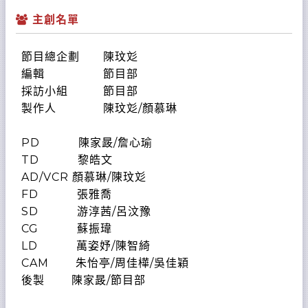
主創名單
節目總企劃 陳玟彣
編輯 節目部
採訪小組 節目部
製作人 陳玟彣/顏慕琳
PD 陳家晸/詹心瑜
TD 黎皓文
AD/VCR 顏慕琳/陳玟彣
FD 張雅喬
SD 游淳茜/呂汶豫
CG 蘇振瑋
LD 萬姿妤/陳智綺
CAM 朱怡亭/周佳樺/吳佳穎
後製 陳家晸/節目部