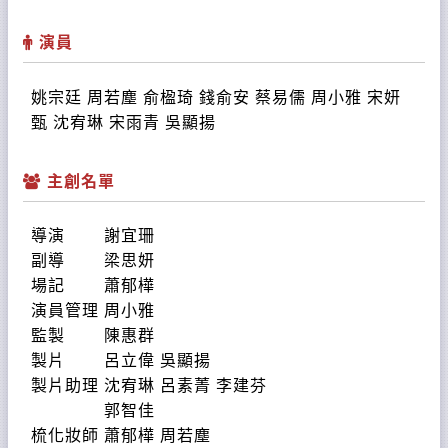
演員
姚宗廷 周若塵 俞楹琦 錢俞安 蔡易儒 周小雅 宋妍
甄 沈宥琳 宋雨青 吳顯揚
主創名單
導演 謝宜珊
副導 梁思妍
場記 蕭郁樺
演員管理 周小雅
監製 陳惠群
製片 呂立偉 吳顯揚
製片助理 沈宥琳 呂素菁 李建芬
郭智佳
梳化妝師 蕭郁樺 周若塵