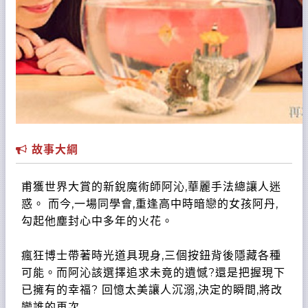
故事大綱
甫獲世界大賞的新銳魔術師阿沁,華麗手法總讓人迷
惑。 而今,一場同學會,重逢高中時暗戀的女孩阿丹,
勾起他塵封心中多年的火花。
瘋狂博士帶著時光道具現身,三個按鈕背後隱藏各種
可能。而阿沁該選擇追求未竟的遺憾?還是把握現下
已擁有的幸福? 回憶太美讓人沉溺,決定的瞬間,將改
變誰的再次....