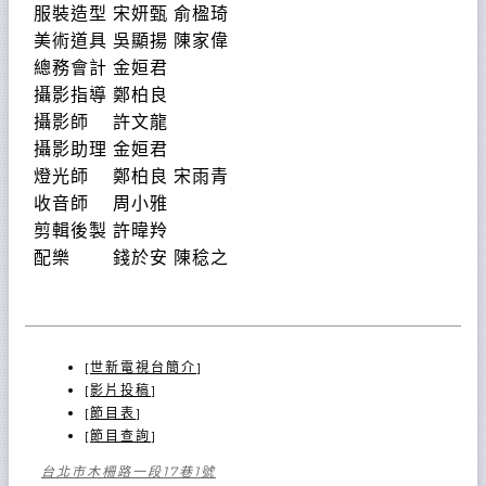
服裝造型 宋妍甄 俞楹琦
美術道具 吳顯揚 陳家偉
總務會計 金姮君
攝影指導 鄭柏良
攝影師 許文龍
攝影助理 金姮君
燈光師 鄭柏良 宋雨青
收音師 周小雅
剪輯後製 許暐羚
配樂 錢於安 陳稔之
[
世新電視台簡介
]
[
影片投稿
]
[
節目表
]
[
節目查詢
]
台北市木柵路一段17巷1號