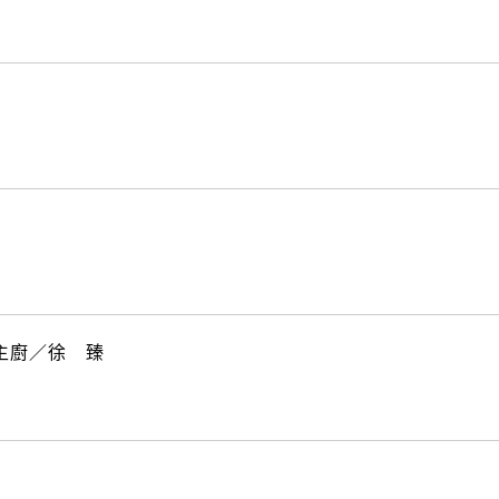
 主廚／徐 臻