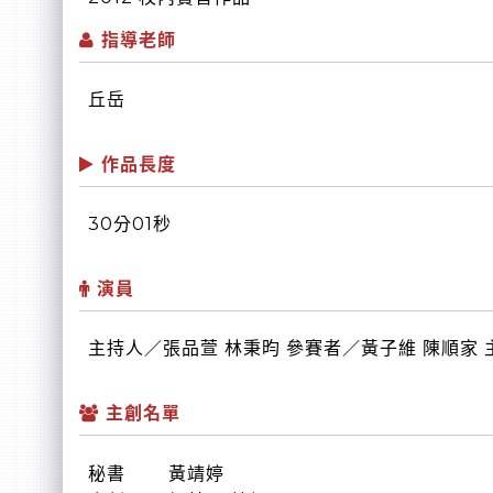
指導老師
丘岳
作品長度
30分01秒
演員
主持人／張品萱 林秉昀 參賽者／黃子維 陳順家
主創名單
秘書 黃靖婷