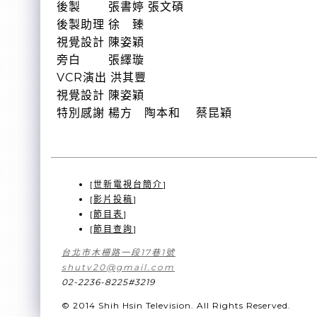
後製 張書婷 張文碩
後製助理 徐 臻
視覺設計 陳姿穎
旁白 張繹璇
VCR演出 洪其豐
視覺設計 陳姿穎
特別感謝 楊方 陶本和 蔡昆穎
[
世新電視台簡介
]
[
影片投稿
]
[
節目表
]
[
節目查詢
]
台北市木柵路一段17巷1號
shutv20@gmail.com
02-2236-8225#3219
© 2014 Shih Hsin Television. All Rights Reserved.