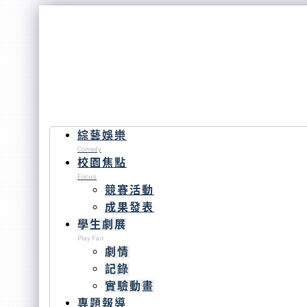
綜藝娛樂
Comedy
校園焦點
Focus
競賽活動
成果發表
學生劇展
Play Fair
劇情
記錄
實驗動畫
專題報導