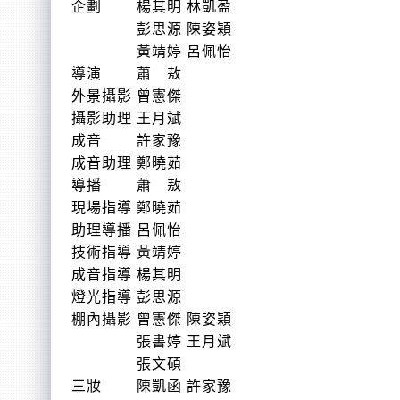
企劃 楊其明 林凱盈
彭思源 陳姿穎
黃靖婷 呂佩怡
導演 蕭 敖
外景攝影 曾憲傑
攝影助理 王月斌
成音 許家豫
成音助理 鄭曉茹
導播 蕭 敖
現場指導 鄭曉茹
助理導播 呂佩怡
技術指導 黃靖婷
成音指導 楊其明
燈光指導 彭思源
棚內攝影 曾憲傑 陳姿穎
張書婷 王月斌
張文碩
三妝 陳凱函 許家豫