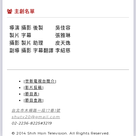
主創名單
導演 攝影 後製 吳佳容
製片 字幕 張雅琳
攝影 製片 助理 皮天逸
副導 攝影 字幕翻譯 李紹慈
[
世新電視台簡介
]
[
影片投稿
]
[
節目表
]
[
節目查詢
]
台北市木柵路一段17巷1號
shutv20@gmail.com
02-2236-8225#3219
© 2014 Shih Hsin Television. All Rights Reserved.